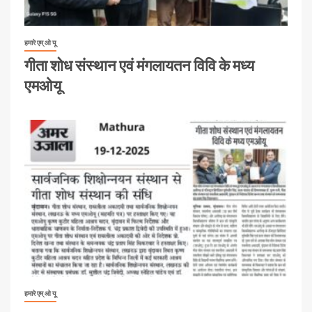
हमारे एम् ओ यू
गीता शोध संस्थान एवं मंगलायतन विवि के मध्य
एमओयू
हमारे एम् ओ यू